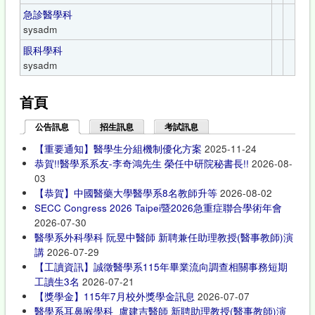
急診醫學科
sysadm
眼科學科
sysadm
首頁
公告訊息
(作用中頁籤)
招生訊息
考試訊息
【重要通知】醫學生分組機制優化方案
2025-11-24
恭賀!!醫學系系友-李奇鴻先生 榮任中研院秘書長!!
2026-08-
03
【恭賀】中國醫藥大學醫學系8名教師升等
2026-08-02
SECC Congress 2026 Taipei暨2026急重症聯合學術年會
2026-07-30
醫學系外科學科 阮昱中醫師 新聘兼任助理教授(醫事教師)演
講
2026-07-29
【工讀資訊】誠徵醫學系115年畢業流向調查相關事務短期
工讀生3名
2026-07-21
【獎學金】115年7月校外獎學金訊息
2026-07-07
醫學系耳鼻喉學科 盧建吉醫師 新聘助理教授(醫事教師)演