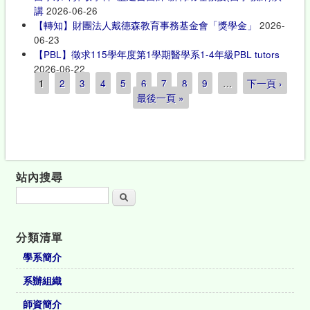
講
2026-06-26
【轉知】財團法人戴德森教育事務基金會「獎學金」
2026-
06-23
【PBL】徵求115學年度第1學期醫學系1-4年級PBL tutors
2026-06-22
1
2
3
4
5
6
7
8
9
…
下一頁 ›
頁面
最後一頁 »
站內搜尋
搜尋
分類清單
學系簡介
系辦組織
師資簡介