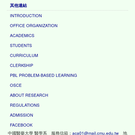
其他連結
INTRODUCTION
OFFICE ORGANIZATION
ACADEMICS
STUDENTS
CURRICULUM
CLERKSHIP
PBL PROBLEM-BASED LEARNING
OSCE
ABOUT RESEARCH
REGULATIONS
ADMISSION
FACEBOOK
中國醫藥大學 醫學系 服務信箱：
aca01@mail.cmu.edu.tw
地