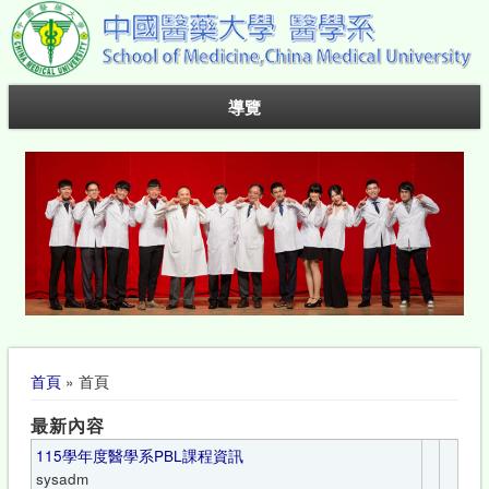
導覽
您在這裡
首頁
» 首頁
最新內容
115學年度醫學系PBL課程資訊
sysadm