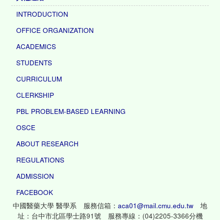
INTRODUCTION
OFFICE ORGANIZATION
ACADEMICS
STUDENTS
CURRICULUM
CLERKSHIP
PBL PROBLEM-BASED LEARNING
OSCE
ABOUT RESEARCH
REGULATIONS
ADMISSION
FACEBOOK
中國醫藥大學 醫學系 服務信箱：
aca01@mail.cmu.edu.tw
地
址：台中市北區學士路91號 服務專線：(04)2205-3366分機