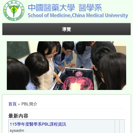
導覽
您在這裡
首頁
» PBL簡介
最新內容
115學年度醫學系PBL課程資訊
sysadm