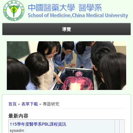
導覽
您在這裡
首頁
»
表單下載
» 專題研究
最新內容
115學年度醫學系PBL課程資訊
sysadm