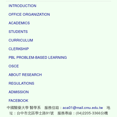
INTRODUCTION
OFFICE ORGANIZATION
ACADEMICS
STUDENTS
CURRICULUM
CLERKSHIP
PBL PROBLEM-BASED LEARNING
OSCE
ABOUT RESEARCH
REGULATIONS
ADMISSION
FACEBOOK
中國醫藥大學 醫學系 服務信箱：
aca01@mail.cmu.edu.tw
地
址：台中市北區學士路91號 服務專線：(04)2205-3366分機