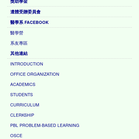
獎助學金
遺體受贈委員會
醫學系 FACEBOOK
醫學營
系友專區
其他連結
INTRODUCTION
OFFICE ORGANIZATION
ACADEMICS
STUDENTS
CURRICULUM
CLERKSHIP
PBL PROBLEM-BASED LEARNING
OSCE