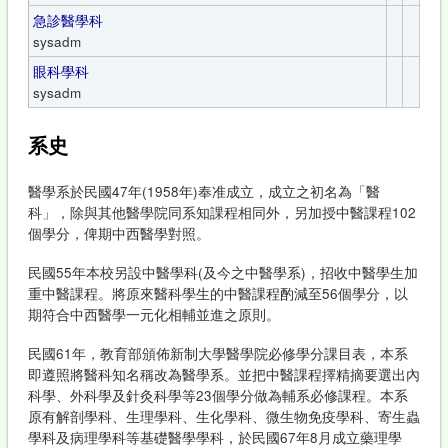
急診醫學科
sysadm
眼科學科
sysadm
系史
醫學系於民國47年(1958年)奉准成立，成立之初名為「醫
科」，除與其他醫學院同系知課程相同外，另加授中醫課程102
個學分，俾期中西醫學對照。
民國55年本校另設中醫學科(及今之中醫學系)，招收中醫學生加
重中醫課程。將原來醫科學生的中醫課程酌減至56個學分，以
期符合中西醫學一元化相輔並進之原則。
民國61年，教育部頒佈新制大學醫學院必修學分課目表，本系
即遵照將醫科知名稱改為醫學系。並把中醫課程擇精摘要選出內
科學、外科學及針灸科學等23個學分做為輔系必修課程。本系
原有解剖學科、生理學科、生化學科、微生物免疫學科、寄生蟲
學科及病理學科等基礎醫學學科，於民國67年8月成立藥理學