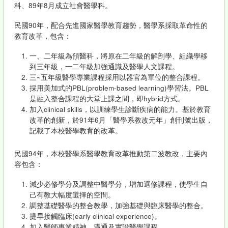
科、89年8月成立社會醫學科。
民國90年，配合先進國家醫學教育趨勢，醫學系採取革命性的
教育改革，包含：
一、二年級為預醫科，將原在二年級的解剖學、組織學移
到三年級，一二年級加強通識及醫學人文課程。
三~五年級醫學專業課程採用以器官為單位的整合課程。
採用美加式的PBL(problem-based learning)學習法。PBL
是融入整合課程的大堂上課之間，即hybrid方式。
加入clinical skills，以訓練學生診斷疾病的能力。基於教育
改革的創新，於91年6月「醫學系教改元年」創刊號出版，
記載了本校醫學教育的改革。
民國94年，本校醫學系醫學教育改革推動第二波教改，主要內
容包含：
減少必修學分及調整中醫學分，增加選修課程，使學生自
己有教大幅度選擇的空間。
調整基礎醫學的整合教學，加強基礎與臨床醫學的整合。
提早接觸臨床(early clinical experience)。
加入醫師專業精神、溝通及實證醫學課程。