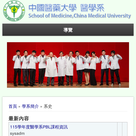
導覽
您在這裡
首頁
»
學系簡介
» 系史
最新內容
115學年度醫學系PBL課程資訊
sysadm