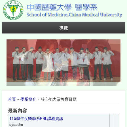
導覽
您在這裡
首頁
»
學系簡介
» 核心能力及教育目標
最新內容
115學年度醫學系PBL課程資訊
sysadm