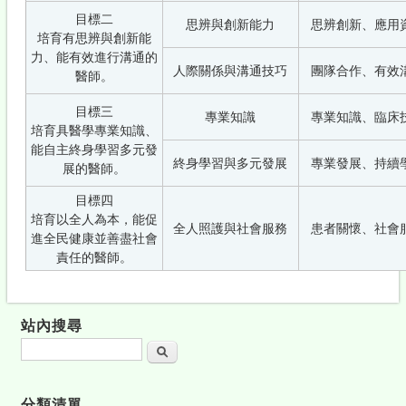
目標二
思辨與創新能力
思辨創新、應用
培育有思辨與創新能
力、能有效進行溝通的
人際關係與溝通技巧
團隊合作、有效
醫師。
目標三
專業知識
專業知識、臨床
培育具醫學專業知識、
能自主終身學習多元發
終身學習與多元發展
專業發展、持續
展的醫師。
目標四
培育以全人為本，能促
全人照護與社會服務
患者關懷、社會
進全民健康並善盡社會
責任的醫師。
站內搜尋
搜尋
分類清單