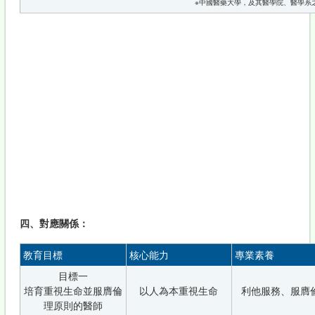
※中國醫藥大學，及其醫學院、醫學系
四、對應關係：
教育目標
核心能力
專業素養
目標一
培育重視生命並服膺倫
以人為本重視生命
利他服務、服膺
理原則的醫師