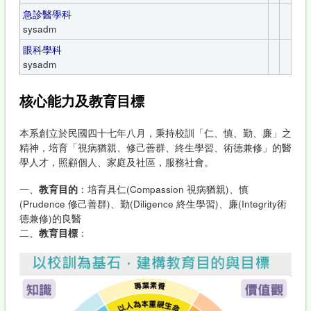
急診醫學科
sysadm
眼科學科
sysadm
核心能力及教育目標
本系創立於民國四十七年八月，秉持校訓「仁、慎、勤、廉」之
精神，培育「視病猶親、修己善群、終生學習、術德兼修」的醫
學人才，照顧個人、家庭及社區，服務社會。
一、
教育目的
：培育具仁(Compassion 視病猶親)、慎
(Prudence 修己善群)、勤(Diligence 終生學習)、廉(Integrity術
德兼修)的良醫
二、
教育目標
：