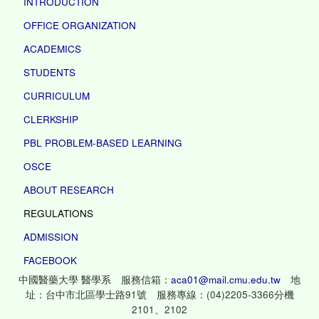
INTRODUCTION
OFFICE ORGANIZATION
ACADEMICS
STUDENTS
CURRICULUM
CLERKSHIP
PBL PROBLEM-BASED LEARNING
OSCE
ABOUT RESEARCH
REGULATIONS
ADMISSION
FACEBOOK
中國醫藥大學 醫學系 服務信箱：
aca01@mail.cmu.edu.tw
地
址：台中市北區學士路91號 服務專線：(04)2205-3366分機
2101、2102