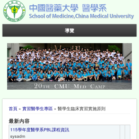
導覽
您在這裡
首頁
»
實習醫學生專區
» 醫學生臨床實習實施原則
最新內容
115學年度醫學系PBL課程資訊
sysadm