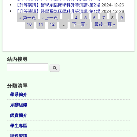
【升等演講】醫學系臨床學科升等演講-第2場
2024-12-26
【升等演講】醫學系臨床學科升等演講-第1場
2024-12-26
« 第一頁
‹ 上一頁
…
4
5
6
7
8
9
頁面
10
11
12
…
下一頁 ›
最後一頁 »
站內搜尋
搜尋
分類清單
學系簡介
系辦組織
師資簡介
學生專區
課程資訊