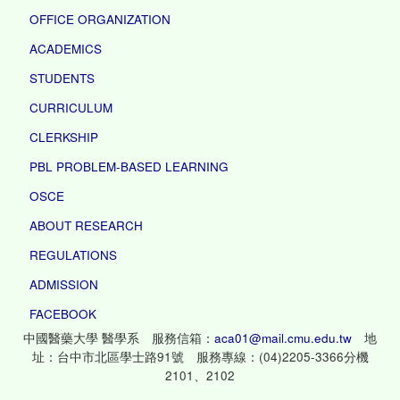
OFFICE ORGANIZATION
ACADEMICS
STUDENTS
CURRICULUM
CLERKSHIP
PBL PROBLEM-BASED LEARNING
OSCE
ABOUT RESEARCH
REGULATIONS
ADMISSION
FACEBOOK
中國醫藥大學 醫學系 服務信箱：
aca01@mail.cmu.edu.tw
地
址：台中市北區學士路91號 服務專線：(04)2205-3366分機
2101、2102