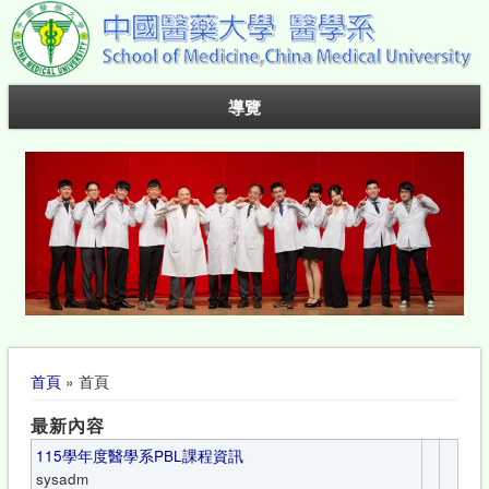
導覽
您在這裡
首頁
» 首頁
最新內容
115學年度醫學系PBL課程資訊
sysadm