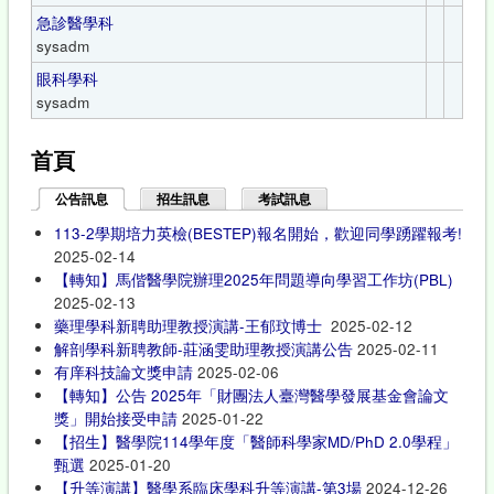
急診醫學科
sysadm
眼科學科
sysadm
首頁
公告訊息
(作用中頁籤)
招生訊息
考試訊息
113-2學期培力英檢(BESTEP)報名開始，歡迎同學踴躍報考!
2025-02-14
【轉知】馬偕醫學院辦理2025年問題導向學習工作坊(PBL)
2025-02-13
藥理學科新聘助理教授演講-王郁玟博士
2025-02-12
解剖學科新聘教師-莊涵雯助理教授演講公告
2025-02-11
有庠科技論文獎申請
2025-02-06
【轉知】公告 2025年「財團法人臺灣醫學發展基金會論文
獎」開始接受申請
2025-01-22
【招生】醫學院114學年度「醫師科學家MD/PhD 2.0學程」
甄選
2025-01-20
【升等演講】醫學系臨床學科升等演講-第3場
2024-12-26