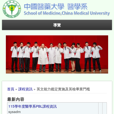
導覽
您在這裡
首頁
»
課程資訊
» 英文能力鑑定實施及英檢畢業門檻
最新內容
115學年度醫學系PBL課程資訊
sysadm