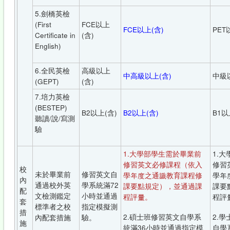
5.劍橋英檢
(First
FCE以上
FCE以上(含)
PET
Certificate in
(含)
English)
6.全民英檢
高級以上
中高級以上(含)
中級
(GEPT)
(含)
7.培力英檢
(BESTEP)
B2以上(含)
B2以上(含)
B1以
聽讀/說/寫測
驗
1.大學部學生需於畢業前
1.
修習英文必修課程（依入
修習
校
未於畢業前
修習英文自
學年度之通識教育課程修
學年
內
通過校外英
學系統滿72
課要點規定），並通過課
課要
配
文檢測鑑定
小時並通過
程評量。
程評
套
標準者之校
指定模擬測
措
2.碩士班修習英文自學系
2.
內配套措施
驗。
施
統滿36小時並通過指定模
自學