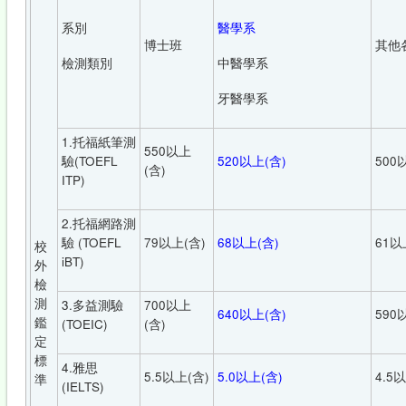
系別
醫學系
博士班
其他
檢測類別
中醫學系
牙醫學系
1.托福紙筆測
550以上
驗(TOEFL
520以上(含)
500
(含)
ITP)
2.托福網路測
驗 (TOEFL
79以上(含)
68以上(含)
61以
校
iBT)
外
檢
測
3.多益測驗
700以上
640以上(含)
590
鑑
(TOEIC)
(含)
定
標
4.雅思
5.5以上(含)
5.0以上(含)
4.5
準
(IELTS)