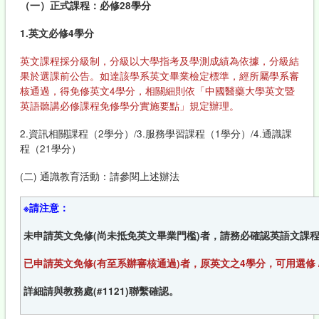
（一）正式課程：必修28學分
1.
英文必修4學分
英文課程採分級制，分級以大學指考及學測成績為依據，分級結
果於選課前公告。如達該學系英文畢業檢定標準，經所屬學系審
核通過，得免修英文4學分，相關細則依「中國醫藥大學英文暨
英語聽講必修課程免修學分實施要點」規定辦理。
2.資訊相關課程（2學分）/3.服務學習課程（1學分）/4.通識課
程（21學分）
(二) 通識教育活動：請參閱上述辦法
※請注意：
未申請英文免修(尚未抵免英文畢業門檻)者，請務必確認英語文課程
已申請英文免修(有至系辦審核通過)者，原英文之4學分，可用選修 /
詳細請與教務處(#1121)聯繫確認。