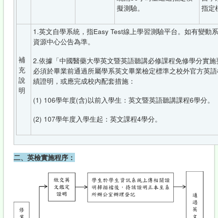
擬測驗。
指定
1.英文自學系統，指Easy Test線上學習測驗平台。如有變
資源中心公告為準。
補
2.依據「中國醫藥大學英文暨英語聽講必修課程免修學分實施
充
必須於畢業前通過所屬學系英文畢業檢定標準之校外官方英語
說
績證明，或應完成校內配套措施：
明
(1) 106學年度(含)以前入學生：英文暨英語聽講課程6學分。
(2) 107學年度入學生起：英文課程4學分。
二、英檢實施程序：