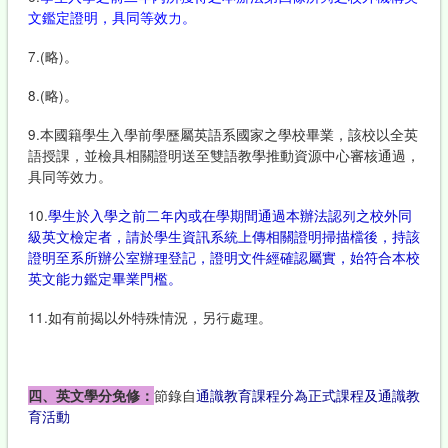
文鑑定證明，具同等效力。
7.(略)。
8.(略)。
9.本國籍學生入學前學歷屬英語系國家之學校畢業，該校以全英
語授課，並檢具相關證明送至雙語教學推動資源中心審核通過，
具同等效力。
10.
學生於入學之前二年內或在學期間通過本辦法認列之校外同
級英文檢定者，請於學生資訊系統上傳相關證明掃描檔後，持該
證明至系所辦公室辦理登記，證明文件經確認屬實，始符合本校
英文能力鑑定畢業門檻。
11.如有前揭以外特殊情況，另行處理。
四、英文學分免修：
節錄自
通識教育課程分為正式課程及通識教
育活動