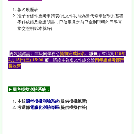
報名履歷表
准予附條件應考申請表(此文件功能為暫代修畢醫學系基礎
學科成績及格證明書，已修畢且之前已拿到證明的同學直
接交證明影本就好)
再次提醒請四年級同學務必
提前完成報名
、繳費
；並請於
115年
4月15日(三) 15:00
前
，將紙本報名文件繳交給
四年級國考部部
長收齊
▶
國考模擬測驗系統：
本校
國考模擬測驗系統
(
提供模擬練習
)
考選部
電腦化測驗專區
(
提供模擬作答
)