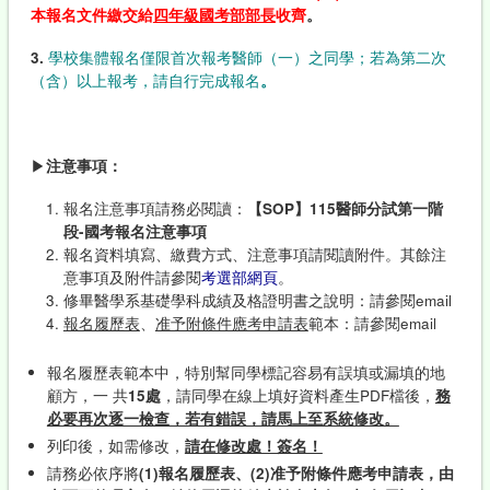
本報名文件繳交給
四年級國考部部長
收齊
。
3.
學校集體報名僅限首次報考醫師（一）之同學；若為第二次
（含）以上報考，請自行完成報名
。
▶
注意事項：
報名注意事項請務必閱讀：
【
SOP
】
115
醫師分試第一階
段
-
國考報名注意事項
報名資料填寫、繳費方式、注意事項請閱讀附件。其餘注
意事項及附件請參閱
考選部網頁
。
修畢醫學系基礎學科成績及格證明書之說明：請參閱email
報名履歷表
、
准予附條件應考申請表
範本：請參閱email
報名履歷表範本中，特別幫同學標記容易有誤填或漏填的地
顧方，一 共
15
處
，請同學在線上填好資料產生PDF檔後，
務
必要再次逐一檢查，若有錯誤，請馬上至系統修改。
列印後，如需修改，
請在修改處！簽名！
請務必依序將
(1)報名履歷表、(2)准予附條件應考申請表，由