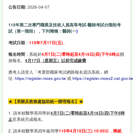
公告日期:
2026-04-07
115年第二次專門職業及技術人員高等考試-醫師考試分階段考
試（第一階段），下列簡稱：醫師(一
)
考試日期
：
115年7月17日(五)
。
報名時間
：系統於
4
月
7
日(二)零時起至
4
月
16
日(四)下午5時止
開
放報名。
4月17日（星期五）以前完成繳費
應考人請登入「考選部國家考試網路報名資訊系統」網
址:
https://register.moex.gov.tw
或
https://register.moex2.nat.gov.tw
★
【系辦及教務處協助統一辦理報名】
★
1. 請本校醫學系同學於
4
月
7
日(二)零時起至
4
月
16
日(四)下午5時
止
至系統完成報名。
2. 請本校醫學系四年級同學
115
年
4
月
15
日
(
三
)
15:00
前，
將紙