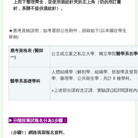
上而下整理齊全，並使用
迴紋針
夾於左上角（切勿用訂書
針，系辦不提供迴紋針）
。
★應考資格說明：如考選部公告附件，節錄如下(以本國在學生
舉例)
應考資格表 (醫師
公立或立案之私立大學、獨立學院
醫學系在學
一)
人體結構學（解剖學、組織學、胚胎學及發育
學、藥理學、公共衛生學，共計 8 種學科。
醫學系基礎學科
※上述部分課程含正課、實驗課(請詳閱課程內
▶
分階段筆試報名分為
3
步驟：
（步驟
1
）網路填寫報名資料。