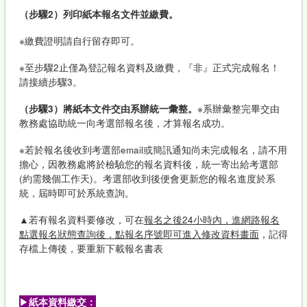
（步驟
2
）列印紙本報名文件並繳費。
※繳費證明請自行留存即可。
※至步驟2止僅為登記報名資料及繳費，『非』正式完成報名！
請接續步驟3。
（步驟
3
）將紙本文件交由系辦統一彙整。
※系辦彙整完畢交由
教務處協助統一向考選部報名後，才算報名成功。
※若於報名後收到考選部email或簡訊通知尚未完成報名，請不用
擔心，因教務處將於檢驗您的報名資料後，統一寄出給考選部
(約需幾個工作天)。考選部收到後便會更新您的報名進度於系
統，屆時即可於系統查詢。
▲若有報名資料要修改，可在
報名之後24小時內，進網路報名
點選報名狀態查詢後，點報名序號即可進入修改資料畫面
，記得
存檔上傳後，要重新下載報名書表
▶
紙本資料繳交：