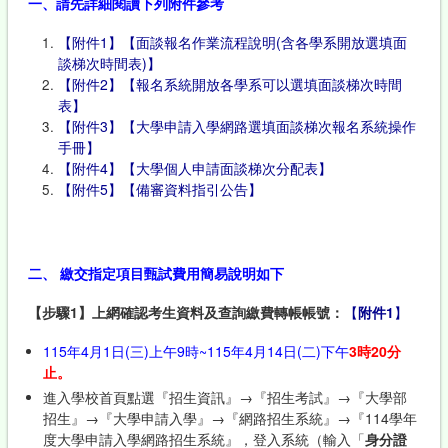
一、請先詳細閱讀下列附件參考
【附件1】【面談報名作業流程說明(含各學系開放選填面
談梯次時間表)】
【附件2】【報名系統開放各學系可以選填面談梯次時間
表】
【附件3】【大學申請入學網路選填面談梯次報名系統操作
手冊】
【附件4】【大學個人申請面談梯次分配表】
【附件5】【備審資料指引公告】
二、 繳交指定項目甄試費用簡易說明如下
【步驟1】上網確認考生資料及查詢繳費轉帳帳號：
【
附件1
】
115年4月1日(三)上午9時~115年4月14日(二)下午
3
時20分
止。
進入學校首頁點選『招生資訊』→『招生考試』→『大學部
招生』→『大學申請入學』→『網路招生系統』→『114學年
度大學申請入學網路招生系統』，登入系統（輸入「
身分證