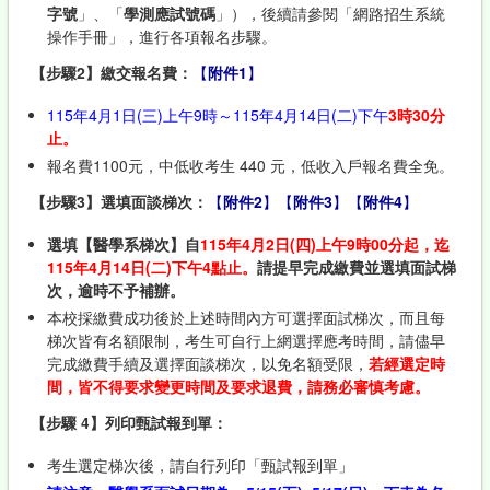
字號
」、「
學測應試號碼
」），後續請參閱「網路招生系統
操作手冊」，進行各項報名步驟。
【步驟2】繳交報名費：
【
附件1
】
115年4月1日(三)上午9時～115年4月14日(二)下午
3
時30分
止。
報名費1100元，中低收考生 440 元，低收入戶報名費全免。
【步驟3】選填面談梯次：
【
附件2
】
【
附件3
】
【
附件4
】
選填【醫學系梯次】自
115年4月2日(四)上午9時00分起，迄
115年4月14日(二)下午4點止。
請提早完成繳費並選填面試梯
次，逾時不予補辦。
本校採繳費成功後於上述時間內方可選擇面試梯次，而且每
梯次皆有名額限制，考生可自行上網選擇應考時間，請儘早
完成繳費手續及選擇面談梯次，以免名額受限，
若經選定時
間，皆不得要求變更時間及要求退費，請務必審慎考慮。
【步驟 4】列印甄試報到單：
考生選定梯次後，請自行列印「甄試報到單」