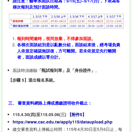
請注意
：
醫學系面試日期為
：
5/15(
五)~5/17(日)，下表為各
梯次報到及預計面談時間。
報到時間逾時，視同放棄，不得參加面談。
各梯次面談組別是以亂數分組，面談結束後，經考場負責
人依規定確認無誤後，方可離開。若未依規定先行離開
者，面談成績以零分計。
面談時須繳驗
「甄試報到單」及「身份證件」
。
【步驟 5】退出報名系統。
三、 審查資料網路上傳或應繳證明收件截止
：
115.4.30(四)至115.05.06(三)
【附件5】
https://www.cac.edu.tw/apply115/dataupload.php
繳交審查資料上傳截止時間：115年4月30日至5月6日止，每