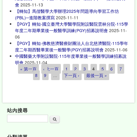
會
2025-11-13
【轉知】馬偕醫學大學辦理2025年問題導向學習工作坊
(PBL)─進階教案撰寫
2025-11-11
【PGY】轉知-國立臺灣大學醫學院附設醫院雲林分院-115學
年度二年期畢業後一般醫學訓練(PGY)招募說明會
2025-11-
06
【PGY】轉知-佛教慈濟醫療財團法人台北慈濟醫院-115學年
度二年期西醫畢業後一般醫學(PGY)招募說明會
2025-11-06
中國醫藥大學附設醫院-115年度畢業後一般醫學訓練招募說
明會
2025-11-04
« 第一頁
‹ 上一頁
1
2
3
4
5
6
7
頁面
8
9
…
下一頁 ›
最後一頁 »
站內搜尋
搜尋
分類清單