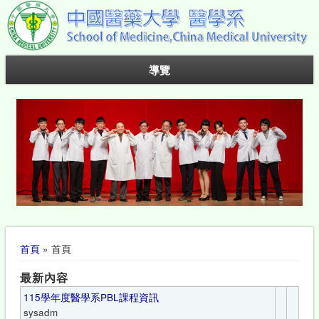
導覽
您在這裡
首頁
» 首頁
最新內容
115學年度醫學系PBL課程資訊
sysadm