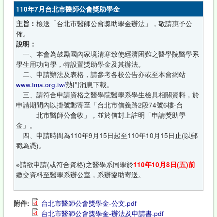
110年7月台北市醫師公會獎助學金
主旨︰
檢送「台北市醫師公會獎助學金辦法」，敬請惠予公
佈。
說明：
一、本會為鼓勵國內家境清寒致使經濟困難之醫學院醫學系
學生用功向學，特設置獎助學金及其辦法。
二、申請辦法及表格，請參考各校公告亦或至本會網站
www.tma.org.tw/
熱門消息下載。
三、請符合申請資格之醫學院醫學系學生檢具相關資料，於
申請期間內以掛號郵寄至「台北市信義路2段74號6樓-台
北市醫師公會收」，並於信封上註明「申請獎助學
金」。
四、申請時間為110年9月15日起至110年10月15日止(以郵
戳為憑)。
※請欲申請(或符合資格)之醫學系同學於
110年10月8日(五)前
繳交資料至醫學系辦公室，系辦協助寄送。
附件:
台北市醫師公會獎學金-公文.pdf
台北市醫師公會獎學金-辦法及申請書.pdf