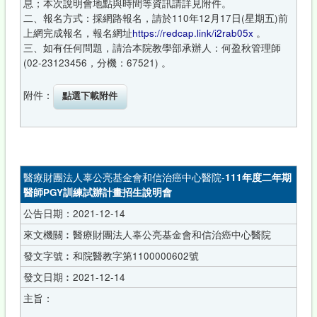
息；本次說明會地點與時間等資訊請詳見附件。
二、報名方式：採網路報名，請於110年12月17日(星期五)前
上網完成報名，報名網址
https://redcap.link/i2rab05x
。
三、如有任何問題，請洽本院教學部承辦人：何盈秋管理師
(02-23123456，分機：67521) 。
附件：
醫療財團法人辜公亮基金會和信治癌中心醫院-
111
年度二年期
醫師
PGY
訓練試辦計畫招生說明會
公告日期：2021-12-14
來文機關︰醫療財團法人辜公亮基金會和信治癌中心醫院
發文字號︰和院醫教字第1100000602號
發文日期︰2021-12-14
主旨：