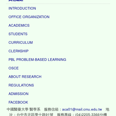
INTRODUCTION
OFFICE ORGANIZATION
ACADEMICS
STUDENTS
CURRICULUM
CLERKSHIP
PBL PROBLEM-BASED LEARNING
OSCE
ABOUT RESEARCH
REGULATIONS
ADMISSION
FACEBOOK
中國醫藥大學 醫學系 服務信箱：
aca01@mail.cmu.edu.tw
地
址：台中市北區學士路91號 服務專線：(04)2205-3366分機