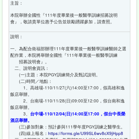
主旨：
本院舉辦全國性『111年度畢業後一般醫學訓練招募說明
會』，敬請貴單位惠予公告並鼓勵踴躍參加，請查照。
說明：
一、為配合衛福部辦理111年度畢業後一般醫學訓練醫師之選
配作業，本院將舉辦全國性『111年畢業後一般醫學訓練
招募說明會』。
二、說明會資訊：
(一)主題：本院PGY訓練簡介及甄試說明。
(二)時間／地點：
1、高雄場-110/11/27(六)14:00至17:00，假高雄和逸
飯店舉辦。
2、台南場-110/11/28(日)09:00至12:00，假台南和逸
飯店舉辦。
3、
台中場-110/12/04(日)14:00至17:00，假台中長榮
酒店舉辦。
(三)參加對象：預計參與111學年度PGY訓練之醫學生。
(四)線上報名：
https://forms.gle/U99SL6wv8cX9jHpp8