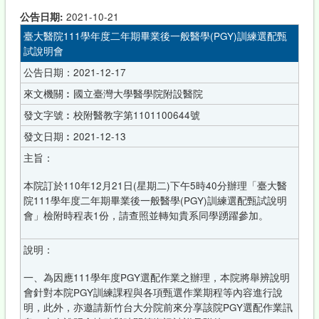
公告日期:
2021-10-21
臺大醫院111學年度二年期畢業後一般醫學(PGY)訓練選配甄
試說明會
公告日期：2021-12-17
來文機關︰國立臺灣大學醫學院附設醫院
發文字號︰校附醫教字第1101100644號
發文日期︰2021-12-13
主旨：
本院訂於110年12月21日(星期二)下午5時40分辦理「臺大醫
院111學年度二年期畢業後一般醫學(PGY)訓練選配甄試說明
會」檢附時程表1份，請查照並轉知貴系同學踴躍參加。
說明：
一、為因應111學年度PGY選配作業之辦理，本院將舉辨說明
會針對本院PGY訓練課程與各項甄選作業期程等內容進行說
明，此外，亦邀請新竹台大分院前來分享該院PGY選配作業訊