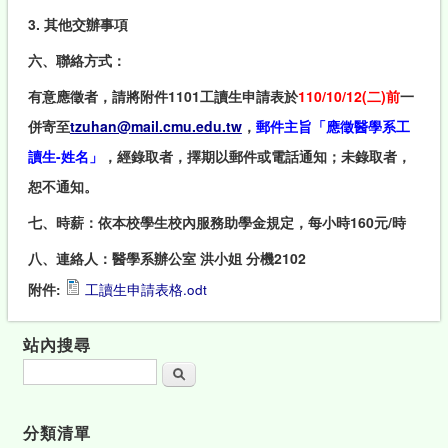
3. 其他交辦事項
六、聯絡方式：
有意應徵者，請將附件1101工讀生申請表於
110/10/12(二)前
一
併寄至
tzuhan@mail.cmu.edu.tw
，
郵件主旨「應徵醫學系工
讀生-姓名」
，經錄取者，擇期以郵件或電話通知；未錄取者，
恕不通知。
七、時薪：依本校學生校內服務助學金規定，每小時160元/時
八、連絡人：醫學系辦公室 洪小姐 分機2102
附件:
工讀生申請表格.odt
站內搜尋
搜尋
分類清單