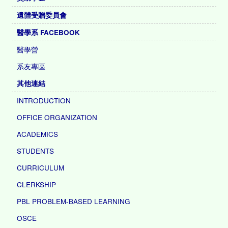
遺體受贈委員會
醫學系 FACEBOOK
醫學營
系友專區
其他連結
INTRODUCTION
OFFICE ORGANIZATION
ACADEMICS
STUDENTS
CURRICULUM
CLERKSHIP
PBL PROBLEM-BASED LEARNING
OSCE