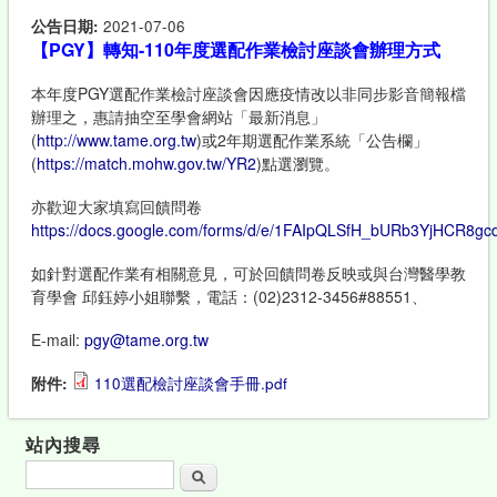
公告日期:
2021-07-06
【PGY】轉知-110年度選配作業檢討座談會辦理方式
本年度PGY選配作業檢討座談會因應疫情改以非同步影音簡報檔
辦理之，惠請抽空至學會網站「最新消息」
(
http://www.tame.org.tw
)或2年期選配作業系統「公告欄」
(
https://match.mohw.gov.tw/YR2
)點選瀏覽。
亦歡迎大家填寫回饋問卷
https://docs.google.com/forms/d/e/1FAIpQLSfH_bURb3YjHCR8
如針對選配作業有相關意見，可於回饋問卷反映或與台灣醫學教
育學會 邱鈺婷小姐聯繫，電話：(02)2312-3456#88551、
E-mail:
pgy@tame.org.tw
附件:
110選配檢討座談會手冊.pdf
站內搜尋
搜尋