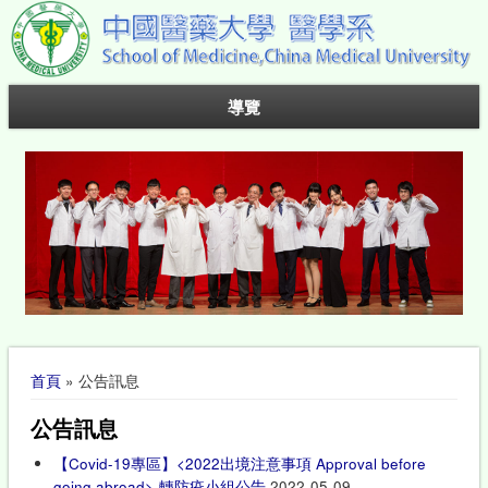
導覽
您在這裡
首頁
» 公告訊息
公告訊息
【Covid-19專區】<2022出境注意事項 Approval before
going abroad>-轉防疫小組公告
2022-05-09