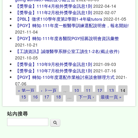
【獎學金】111年4月校外獎學金訊息1則
2022-04-14
【獎學金】111年2月校外獎學金訊息1則
2022-02-07
【PBL】徵求110學年度第2學期1-4年級tutors
2022-01-05
【PGY】轉知-111年度一般醫學訓練選配說明會，報名開始!
2021-11-04
【PGY】轉知-111年度各醫院PGY招募說明會資訊彙整
2021-10-21
【工讀資訊】誠徵醫學系辦公室工讀生1-2名(截止收件)
2021-10-05
【獎學金】110年9月校外獎學金訊息1則
2021-09-03
【獎學金】110年7月校外獎學金訊息1則
2021-07-16
【PGY】轉知-110年度選配作業檢討座談會辦理方式
2021-
07-06
« 第一頁
‹ 上一頁
…
10
11
12
13
14
頁面
15
16
17
18
…
下一頁 ›
最後一頁 »
站內搜尋
搜尋