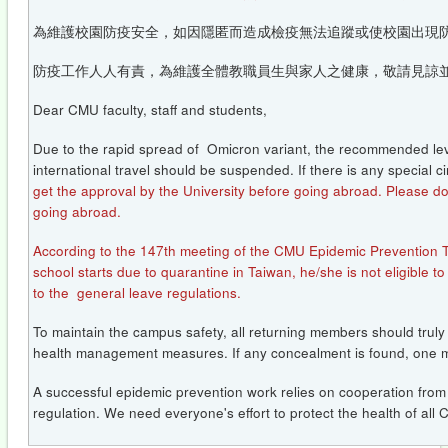
為維護校園防疫安全，如因隱匿而造成檢疫無法追蹤或使校園出現
防疫工作人人有責，為維護全體教職員生與家人之健康，敬請見諒
Dear CMU faculty, staff and students,
Due to the rapid spread of Omicron variant, the recommended level f
international travel should be suspended. If there is any special
get the approval by the University before going abroad. Please do
going abroad.
According to the 147th meeting of the CMU Epidemic Prevention Tea
school starts due to quarantine in Taiwan, he/she is not eligible t
to the general leave regulations.
To maintain the campus safety, all returning members should truly d
health management measures. If any concealment is found, one m
A successful epidemic prevention work relies on cooperation fro
regulation. We need everyone's effort to protect the health of al