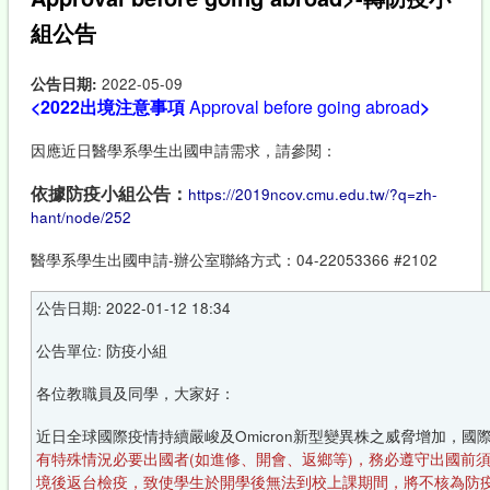
組公告
公告日期:
2022-05-09
<2022出境注意事項
Approval before going abroad
>
因應近日醫學系學生出國申請需求，請參閱：
依據防疫小組公告：
https://2019ncov.cmu.edu.tw/?q=zh-
hant/node/252
醫學系學生出國申請-辦公室聯絡方式：04-22053366 #2102
公告日期: 2022-01-12 18:34
公告單位: 防疫小組
各位教職員及同學，大家好：
近日全球國際疫情持續嚴峻及Omicron新型變異株之威脅增加，
有特殊情況必要出國者(如進修、開會、返鄉等)，務必遵守出國前須
境後返台檢疫，致使學生於開學後無法到校上課期間，將不核為防