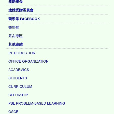
獎助學金
遺體受贈委員會
醫學系 FACEBOOK
醫學營
系友專區
其他連結
INTRODUCTION
OFFICE ORGANIZATION
ACADEMICS
STUDENTS
CURRICULUM
CLERKSHIP
PBL PROBLEM-BASED LEARNING
OSCE