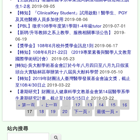
生1-2名
2019-09-05
【轉知】『ClinicalKey Student』試用啟動 ! 醫學生、PGY
及其他醫療人員多加使用
2019-08-06
【PBL】徵求108學年度第1學期1-4年級tutor
2019-07-01
【新聘/升等教師之系上教學、服務相關事項公告】
2019-
06-19
【獎學金】108年6月校外獎學金訊息1則
2019-06-17
【轉知】108年6月21-22日 《2019專業素養與醫學人文教育
國際學術研討會》
2019-05-23
[轉知]-吳大猷學術基金會訂於今年八月四日至八月九日假溪
頭台大實驗林區舉辦第十八屆吳大猷科學營
2019-05-10
【轉知】2019年財團法人臺灣醫學發展基金會論文獎，截止
至108/4/30日止
2019-03-22
【暑期研究】財團法人健康科學文教基金會第14屆醫學系學
生暑期研究計畫，截止至108/5/15日止
2019-03-22
« 第一頁
‹ 上一頁
…
12
13
14
15
16
頁面
17
18
19
20
下一頁 ›
最後一頁 »
站內搜尋
搜尋