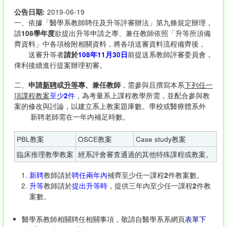
公告日期:
2019-06-19
一、依據「醫學系教師聘任及升等評審辦法」第九條規定辦理，
請
108
學年度
欲提出升等申請之專、兼任教師依照「升等所須備
齊資料」中各項檢附相關資料，將各項送審資料流程備齊後，
送審升等者
請於
108
年
11
月
30
日
前提送系教師評審委員會，
俾利後續進行提案辦理初審。
二、
申請
新聘
或
升等
專、兼任教師
，需參與且撰寫本系
下列任一
項課程教案
至少
2
件
，為考量系上課程教學所需，並配合參與教
案的修改與討論，以建立系上教案題庫數。學校或醫療體系外
新聘老師需在一年內補足時數。
PBL教案
OSCE教案
Case study教案
臨床推理教學教案
經系評會審查通過的其他特殊課程或教案。
新聘
教師請於
聘任兩年內
補齊至少任一課程
2
件教案數。
升等
教師請於
提出升等時
，提供三年內至少任一課程
2
件教
案數。
醫學系教師相關聘任相關事項，敬請自醫學系系網頁
表單下