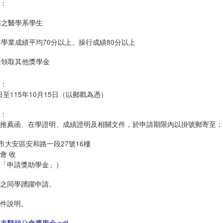
格：
寒之醫學系學生
學業成績平均70分以上、操行成績80分以上
未領取其他獎學金
間：
5日至115年10月15日（以郵戳為憑）
式：
、推薦函、在學證明、成績證明及相關文件，於申請期限內以掛號郵寄至
臺北市大安區安和路一段27號16樓
會 收
明「申請獎助學金」）
格之同學踴躍申請。
附件說明。
市醫師公會獎學金.pdf