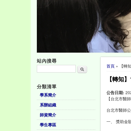
站內搜尋
您在這裡
首頁
» 【轉
搜尋
【轉知】
分類清單
公告日期:
20
學系簡介
【台北市醫
系辦組織
台北市醫師
師資簡介
一、 獎助金
學生專區