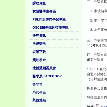
二、申請資
課程資訊
家境清
實習醫學生專區
PBL問題導向學習專區
前一學年
OSCE醫學臨床技能專區
本年度
研究資訊
三、申請期
法規辦法
115年9月1
表單下載
四、申請方
備妥申請書
獎助學金
遺體受贈委員會
106001 
台北市醫師公
醫學系 FACEBOOK
（信封請註
醫學營
歡迎符合資
系友專區
詳情請參考
其他連結
附件:
台北