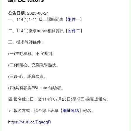
公告日期:
2025-06-24
一、114(1)1-4年級上課時間表【
附件一
】
二、114(1)徵求tutors相關資訊【
附件二
】
三、徵求教師條件：
(一)主動積極、不宜遲到。
(二)有耐心、充滿教學熱忱。
(三)細心、認真負責。
(四)具有參與PBL tutor經驗者。
四.報名截止日：於114年07月25日(星期五)前完成報名。
五.報名方式：請至線上表單【
網址連結
】報名。
https://reurl.cc/DqagqR