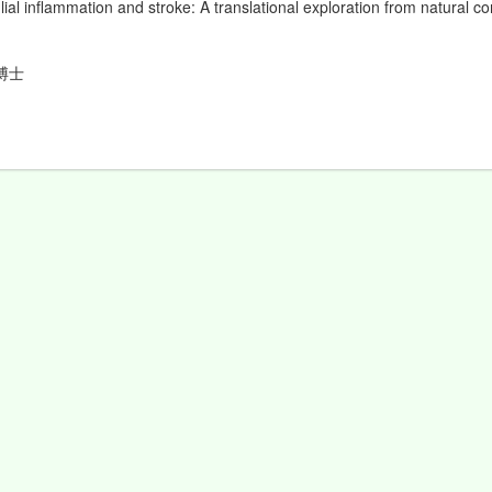
l inflammation and stroke: A translational exploration from natural co
玟博士