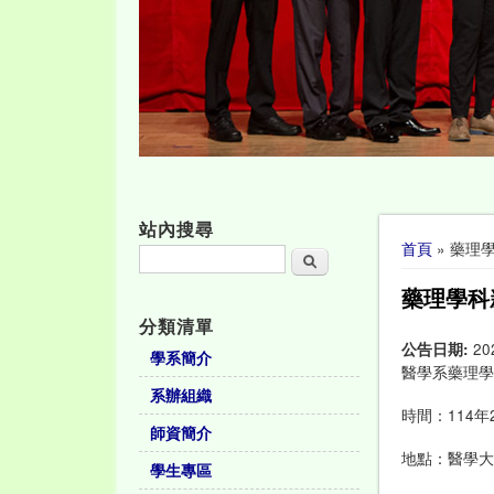
站內搜尋
您在這裡
首頁
» 藥理
搜尋
藥理學科
分類清單
公告日期:
20
學系簡介
醫學系藥理學
系辦組織
時間：114年2
師資簡介
地點：醫學大
學生專區