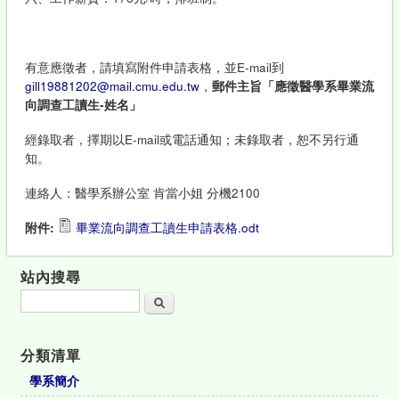
有意應徵者，請填寫附件申請表格，並E-mail到
gill19881202
@mail.cmu.edu.tw
，
郵件主旨「應徵醫學系畢業流
向調查工讀生-姓名」
經錄取者，擇期以E-mail或電話通知；未錄取者，恕不另行通
知。
連絡人：醫學系辦公室 肯當小姐 分機2100
附件:
畢業流向調查工讀生申請表格.odt
站內搜尋
搜尋
分類清單
學系簡介