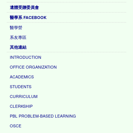
遺體受贈委員會
醫學系 FACEBOOK
醫學營
系友專區
其他連結
INTRODUCTION
OFFICE ORGANIZATION
ACADEMICS
STUDENTS
CURRICULUM
CLERKSHIP
PBL PROBLEM-BASED LEARNING
OSCE