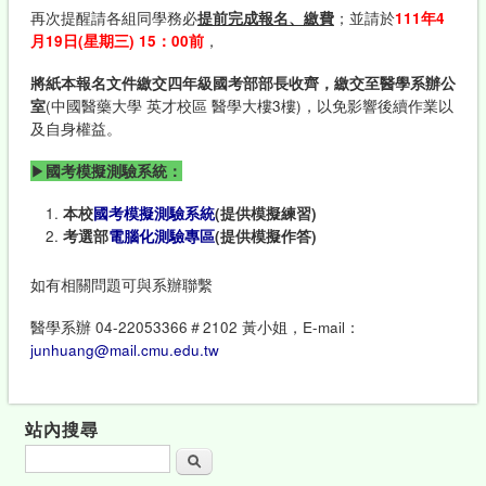
再次提醒請各組同學務必
提前完成報名、繳費
；並請於
111年4
月19日(星期三) 15：00前
，
將紙本報名文件繳交四年級國考部部長收齊，繳交至醫學系辦公
室
(中國醫藥大學 英才校區 醫學大樓3樓)，以免影響後續作業以
及自身權益。
▶
國考模擬測驗系統：
本校
國考模擬測驗系統
(
提供模擬
練習)
考選部
電腦化測驗專區
(提供模擬作答)
如有相關問題可與系辦聯繫
醫學系辦 04-22053366＃2102 黃小姐，E-mail：
junhuang@mail.cmu.edu.tw
站內搜尋
搜尋