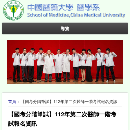
導覽
您在這裡
首頁
» 【國考分階筆試】112年第二次醫師一階考試報名資訊
【國考分階筆試】112年第二次醫師一階考
試報名資訊