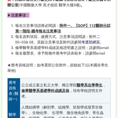
辦公室
(中國醫藥大學 英才校區 醫學大樓3樓)
。
▶
注意事項：
報名注意事項請務必閱讀：
附件一、【SOP】112醫師分試
第一階段-國考報名注意事項
報名資料填寫、繳費方式、注意事項請閱讀：附件二
00~03& 08。其餘注意事項及附件請參閱
考選部網頁
。
修畢醫學系基礎學科成績及格證明書之說明：請參閱email
報名履歷表、准予附條件應考申請表範本：請參閱email
★應考資格說明：如考選部公告附件，節錄如下(以本國在學生
舉例)
應考
公立或立案之私立大學、獨立學院
醫學系在學學生
，
資格
修畢醫學系基礎學科成績及格
，領有學校證明文件
表 (醫
者。
師一)
人體結構學（解剖學、組織學、胚胎學或發育生物
學）、生物化學、 生理學、微生物免疫學、寄生蟲
醫學