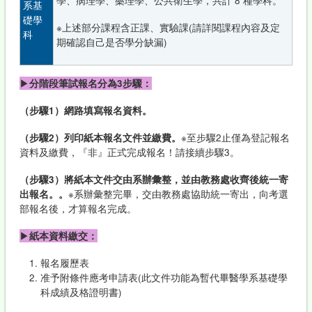
學、病理學、藥理學、公共衛生學，共計 8 種學科。
系基
礎學
※上述部分課程含正課、實驗課(請詳閱課程內容及定
科
期確認自己是否學分缺漏)
▶
分階段筆試報名分為3步驟：
（步驟1）網路填寫報名資料。
（步驟2）列印紙本報名文件並繳費。
※至步驟2止僅為登記報名
資料及繳費，『非』正式完成報名！請接續步驟3。
（步驟3）將紙本文件交由系辦彙整，並由教務處收齊後統一寄
出報名。。
※系辦彙整完畢，交由教務處協助統一寄出，向考選
部報名後，才算報名完成。
▶
紙本資料繳交：
報名履歷表
准予附條件應考申請表(此文件功能為暫代畢醫學系基礎學
科成績及格證明書)