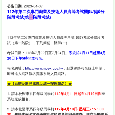
公告日期:
2023-04-07
112年第二次專門職業及技術人員高等考試醫師考試分
階段考試(第
一
階段考試)
112年第二次專門職業及技術人員高等考試-醫師考試分階段考
試（第一階段），下列簡稱：醫師(一)，
考試日期：112年7月22日至7月24日。
系統於
4月11日起至4月
20日下午5時
開放報名。
報名網址：
http://www.moex.gov.tw
，點選網路報名線上申請，
即可進入網路報名資訊系統入口網路。
★【系辦及教務處協助統一辦理報名】★
1. 請本校醫學系四年級同學於
112年4月11日起至4月19日間
至
系統完成報名。
2. 請本校醫學系四年級同學於
112年4月19日(星期三) 15：00
前
，將紙本報名文件繳交四年級國考部部長收齊，繳交至醫學系