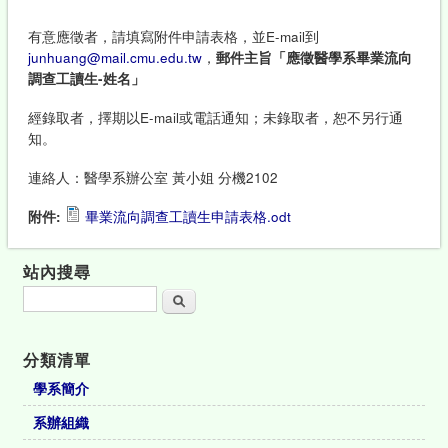
有意應徵者，請填寫附件申請表格，並E-mail到
junhuang@mail.cmu.edu.tw
，
郵件主旨「應徵醫學系畢業流向
調查工讀生-姓名」
經錄取者，擇期以E-mail或電話通知；未錄取者，恕不另行通
知。
連絡人：醫學系辦公室 黃小姐 分機2102
附件:
畢業流向調查工讀生申請表格.odt
站內搜尋
搜尋
分類清單
學系簡介
系辦組織