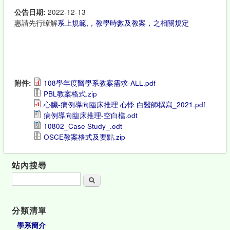
公告日期:
2022-12-13
惠請先行瞭解
系上規範,，教學時數及教案，之相關規定
附件:
108學年度醫學系教案需求-ALL.pdf
PBL教案格式.zip
心臟-病例導向臨床推理 心悸 白醫師撰寫_2021.pdf
病例導向臨床推理-空白檔.odt
10802_Case Study_.odt
OSCE教案格式及要點.zip
站內搜尋
搜尋
分類清單
學系簡介