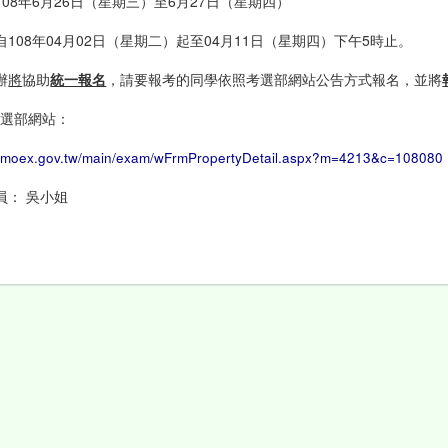
108年6月26日（星期三）至6月27日（星期四）
自108年04月02日（星期二）起至04月11日（星期四）下午5時止。
辦
將
協助
統一報名
，請要報考的同學依照考選部網站公告方式報名，並將
考選部網站：
c.moex.gov.tw/main/exam/wFrmPropertyDetail.aspx?m=4213&c=108080
員： 吳小姐