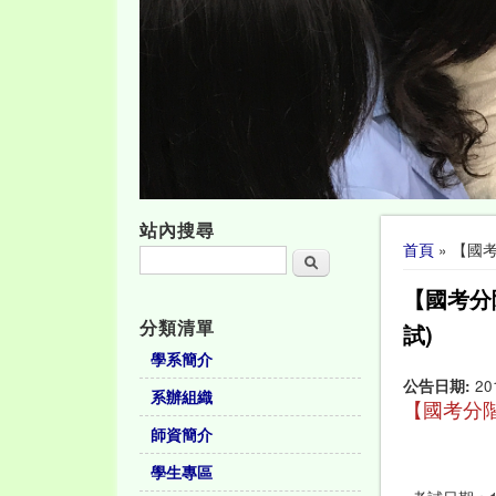
站內搜尋
您在這裡
首頁
» 【國
搜尋
【國考分
分類清單
試)
學系簡介
公告日期:
20
系辦組織
【國考分
師資簡介
學生專區