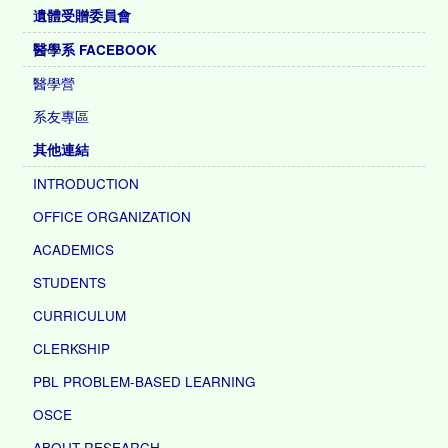
遺體受贈委員會
醫學系 FACEBOOK
醫學營
系友專區
其他連結
INTRODUCTION
OFFICE ORGANIZATION
ACADEMICS
STUDENTS
CURRICULUM
CLERKSHIP
PBL PROBLEM-BASED LEARNING
OSCE
ABOUT RESEARCH