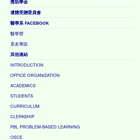
獎助學金
遺體受贈委員會
醫學系 FACEBOOK
醫學營
系友專區
其他連結
INTRODUCTION
OFFICE ORGANIZATION
ACADEMICS
STUDENTS
CURRICULUM
CLERKSHIP
PBL PROBLEM-BASED LEARNING
OSCE