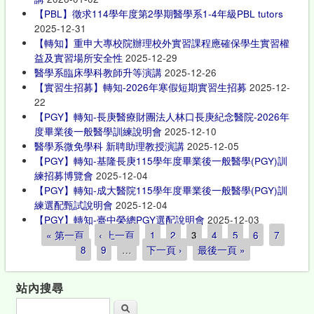
【PBL】徵求114學年度第2學期醫學系1-4年級PBL tutors
2025-12-31
【轉知】重申大專校院辦理校外實習課程應確保學生實習權
益及實習場所安全性
2025-12-29
醫學系臨床學科教師升等演講
2025-12-26
【實習生招募】轉知-2026年寒假短期實習生招募
2025-12-
22
【PGY】轉知-長庚醫療財團法人林口長庚紀念醫院-2026年
度畢業後一般醫學訓練說明會
2025-12-10
醫學系微免學科 新聘助理教授演講
2025-12-05
【PGY】轉知-基隆長庚115學年度畢業後一般醫學(PGY)訓
練招募博覽會
2025-12-04
【PGY】轉知-成大醫院115學年度畢業後一般醫學(PGY)訓
練選配甄試說明會
2025-12-04
【PGY】轉知-臺中榮總PGY選配說明會
2025-12-03
« 第一頁
‹ 上一頁
1
2
3
4
5
6
7
頁面
8
9
…
下一頁 ›
最後一頁 »
站內搜尋
搜尋