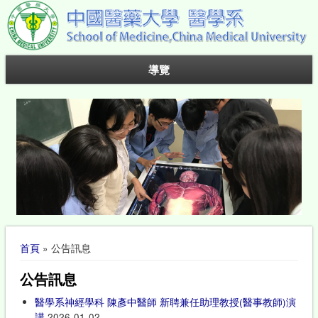
導覽
您在這裡
首頁
» 公告訊息
公告訊息
醫學系神經學科 陳彥中醫師 新聘兼任助理教授(醫事教師)演
講
2026-01-02