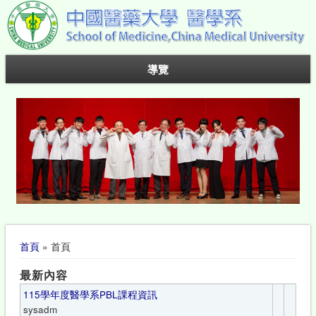
導覽
您在這裡
首頁
» 首頁
最新內容
115學年度醫學系PBL課程資訊
sysadm