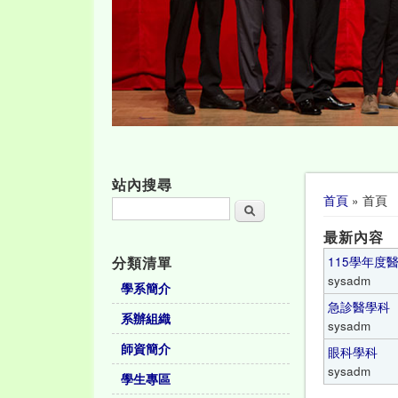
站內搜尋
您在這裡
首頁
» 首頁
搜尋
最新內容
分類清單
115學年度
sysadm
學系簡介
急診醫學科
系辦組織
sysadm
師資簡介
眼科學科
sysadm
學生專區