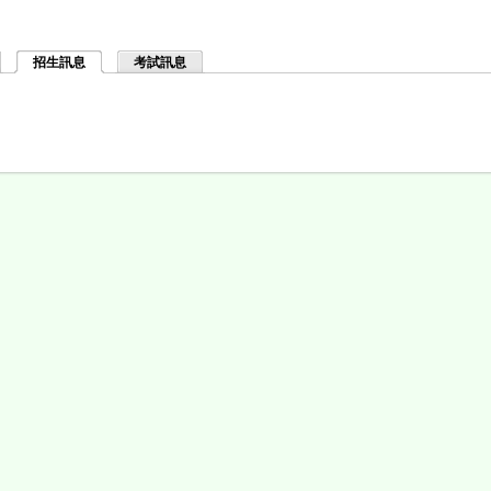
招生訊息
(作用中頁籤)
考試訊息