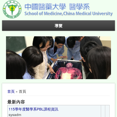
導覽
您在這裡
首頁
» 首頁
最新內容
115學年度醫學系PBL課程資訊
sysadm