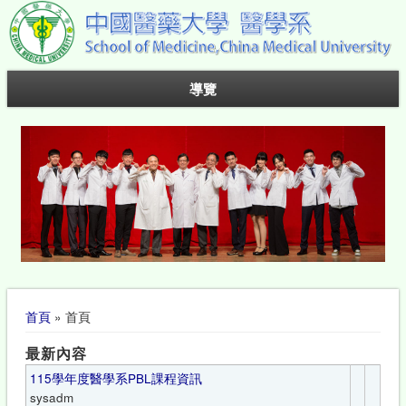
導覽
您在這裡
首頁
» 首頁
最新內容
115學年度醫學系PBL課程資訊
sysadm