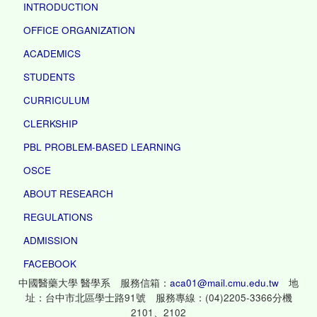
INTRODUCTION
OFFICE ORGANIZATION
ACADEMICS
STUDENTS
CURRICULUM
CLERKSHIP
PBL PROBLEM-BASED LEARNING
OSCE
ABOUT RESEARCH
REGULATIONS
ADMISSION
FACEBOOK
中國醫藥大學 醫學系 服務信箱：
aca01@mail.cmu.edu.tw
地
址：台中市北區學士路91號 服務專線：(04)2205-3366分機
2101、2102