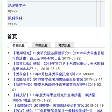
急診醫學科
sysadm
眼科學科
sysadm
首頁
公告訊息
(作用中頁籤)
招生訊息
考試訊息
【暑期研究】中央研究院基因體研究中心2019年大學生暑期
培育計畫，截止至108/4/30日止
2019-03-22
【體育活動】轉知：2019年富邦勇士系際冠軍盃，報名即日
起至108/3/27止。
2019-03-15
【獎學金】108年3月校外獎學金訊息1則
2019-03-05
【國際研習】2019醫學生暑期實驗室短期實習
2019-02-11
【新聘/升等】醫學系教師聘任送審審查流程說明
2019-02-
01
【科技部】108年度大專學生研究計畫申請案，申請至
108/3/7截止
2019-01-22
【國際研習】2019醫學生暑期實驗室短期實習
2019-01-19
【PGY】轉知「二年期醫師畢業後一般醫學訓練計畫」108