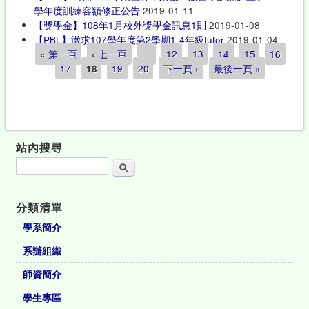
學年度訓練容額修正公告
2019-01-11
【獎學金】108年1月校外獎學金訊息1則
2019-01-08
【PBL】徵求107學年度第2學期1-4年級tutor
2019-01-04
« 第一頁
‹ 上一頁
…
12
13
14
15
16
頁面
17
18
19
20
下一頁 ›
最後一頁 »
站內搜尋
搜尋
分類清單
學系簡介
系辦組織
師資簡介
學生專區